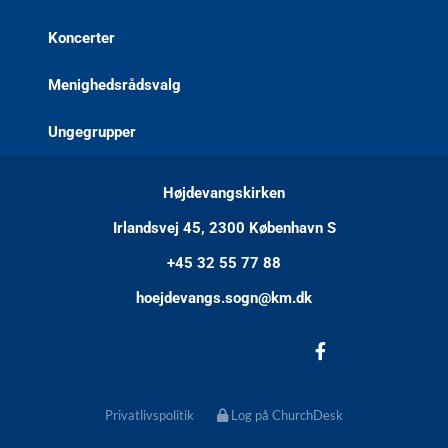
Koncerter
Menighedsrådsvalg
Ungegrupper
Højdevangskirken
Irlandsvej 45, 2300 København S
+45 32 55 77 88
hoejdevangs.sogn@km.dk
Privatlivspolitik
Log på ChurchDesk