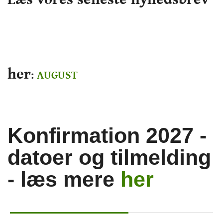
her
:
AUGUST
Skriv tekst her
Konfirmation 2027 -
datoer og tilmelding
- læs mere
her