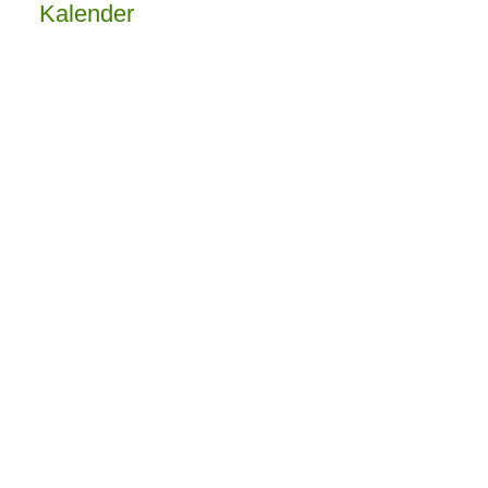
Højdevang
Kalender
skirkens
menighed
sråd og
personale
ønsker
alle en
dejlig
sommer.