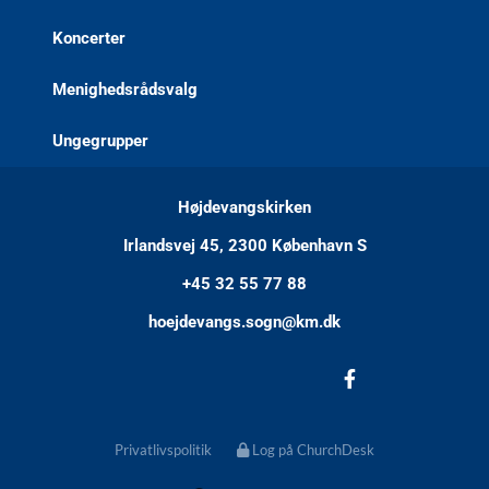
Koncerter
Menighedsrådsvalg
Ungegrupper
Højdevangskirken
Irlandsvej 45, 2300 København S
+45 32 55 77 88
hoejdevangs.sogn@km.dk
Privatlivspolitik
Log på ChurchDesk