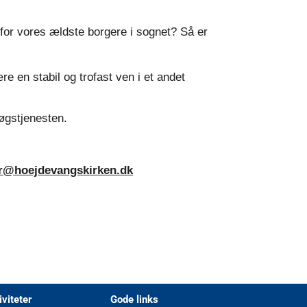
l for vores ældste borgere i sognet? Så er
e en stabil og trofast ven i et andet
søgstjenesten.
ur@hoejdevangskirken.dk
iviteter
Gode links