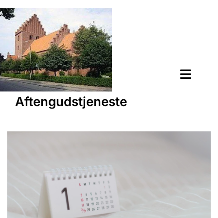
Aftengudstjeneste